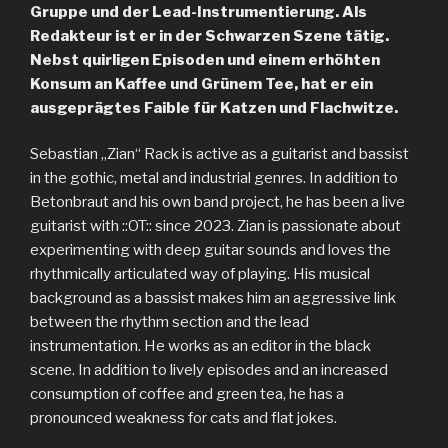
Gruppe und der Lead-Instrumentierung. Als
Redakteur ist er in der Schwarzen Szene tätig.
Nebst quirligen Episoden und einem erhöhten
Konsum an Kaffee und Grünem Tee, hat er ein
ausgeprägtes Faible für Katzen und Flachwitze.
Sebastian „Zian“ Rack is active as a guitarist and bassist
in the gothic, metal and industrial genres. In addition to
Betonbraut and his own band project, he has been a live
guitarist with ::OT:: since 2023. Zian is passionate about
experimenting with deep guitar sounds and loves the
rhythmically articulated way of playing. His musical
background as a bassist makes him an aggressive link
between the rhythm section and the lead
instrumentation. He works as an editor in the black
scene. In addition to lively episodes and an increased
consumption of coffee and green tea, he has a
pronounced weakness for cats and flat jokes.