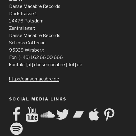
Danse Macabre Records
Dorfstrasse 1
14476 Potsdam
Zentrallager:
Danse Macabre Records
Schloss Cottenau
95339 Wirsberg
Fon: (+49) 162 66 99 666
kontakt [at] dansemacabre [dot] de
http://dansemacabre.de
SOCIAL MEDIA LINKS
Facebook
YouTube
SoundCloud
Twitter
Bandcamp
Apple
Pinterest
Spotify