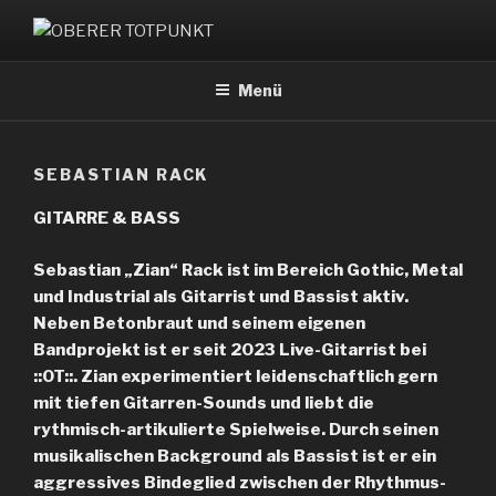
Zum
Inhalt
OBERER TOTPUNKT
springen
Menü
SEBASTIAN RACK
GITARRE & BASS
Sebastian „Zian“ Rack ist im Bereich Gothic, Metal
und Industrial als Gitarrist und Bassist aktiv.
Neben Betonbraut und seinem eigenen
Bandprojekt ist er seit 2023 Live-Gitarrist bei
::OT::. Zian experimentiert leidenschaftlich gern
mit tiefen Gitarren-Sounds und liebt die
rythmisch-artikulierte Spielweise. Durch seinen
musikalischen Background als Bassist ist er ein
aggressives Bindeglied zwischen der Rhythmus-