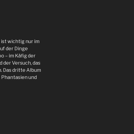
ist wichtig nur im
uf der Dinge
o – im Käfig der
d der Versuch, das
. Das dritte Album
 Phantasien und