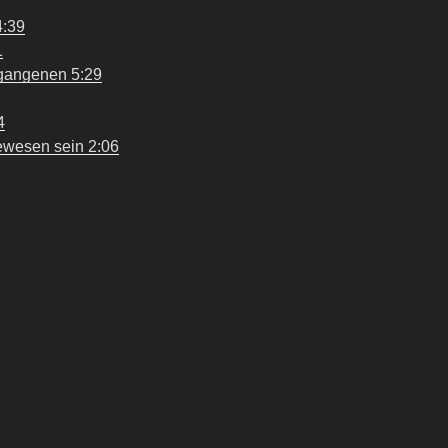
4:39
1
gangenen 5:29
4
ewesen sein 2:06