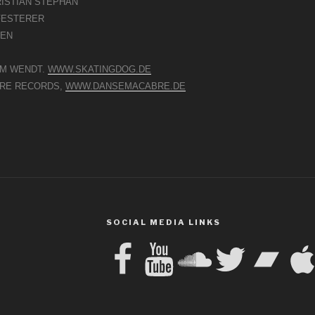
ISTIAN STEPHAN
FESTERER
SEN
OM WENDT.
WWW.SKATINGDOG.DE
BRE RECORDS,
WWW.DANSEMACABRE.DE
SOCIAL MEDIA LINKS
Facebook
YouTube
SoundCloud
Twitter
Bandcamp
Apple