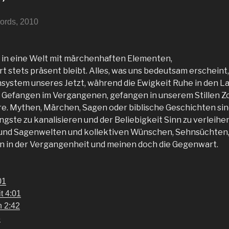
ords, 2010
 in eine Welt mit märchenhaften Elementen,
t stets präsent bleibt. Alles, was uns bedeutsam erscheint, 
ystem unseres Jetzt, während die Ewigkeit Ruhe in den La
nd Gefangen im Vergangenen, gefangen in unserem Stillen Zo
e. Mythen, Märchen, Sagen oder biblische Geschichten sin
gste zu kanalisieren und der Beliebigkeit Sinn zu verleihen
 und Sagenwelten und kollektiven Wünschen, Sehnsüchten,
en in der Vergangenheit und meinen doch die Gegenwart.
01
t 4:01
n 2:42
8