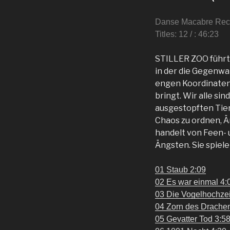
Danse Macabre Rec
Titles: 12 / : 46:23
STILLER ZOO führt
in der die Gegenwar
engen Koordinatens
bringt. Wir alle si
ausgestopften Tier
Chaos zu ordnen, Än
handelt von Feen-
Ängsten. Sie spiel
01 Staub 2:09
02 Es war einmal 4:
03 Die Vogelhochzei
04 Zorn des Drache
05 Gevatter Tod 3:5