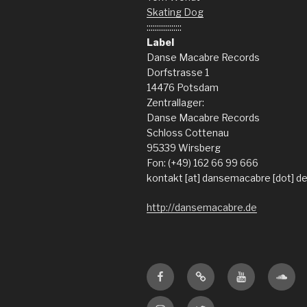
Skating Dog
:::::::::::::::::
Label
Danse Macabre Records
Dorfstrasse 1
14476 Potsdam
Zentrallager:
Danse Macabre Records
Schloss Cottenau
95339 Wirsberg
Fon: (+49) 162 66 99 666
kontakt [at] dansemacabre [dot] d
http://dansemacabre.de
Facebook
Amazon
Youtube
Sound
Instagram
Twitter