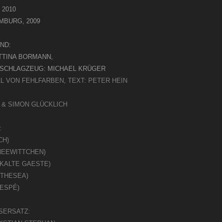
 2010
BURG, 2009
ND:
TTINA BORMANN,
 SCHLAGZEUG: MICHAEL KRÜGER
AL VON FEHLFARBEN, TEXT: PETER HEIN
 & SIMON GLÜCKLICH
:
CH)
NEEWITTCHEN)
SKALTE GAESTE)
YTHESEA)
-ESPÉ)
SERSATZ: