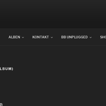
OTPUNKT
ALBEN
KONTAKT
BB UNPLUGGED
SH
ALBUM)
0)