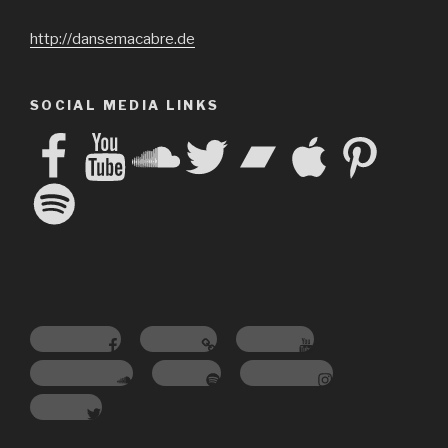
http://dansemacabre.de
SOCIAL MEDIA LINKS
Facebook
YouTube
SoundCloud
Twitter
Bandcamp
Apple
Pinterest
Spotify
Facebook
Amazon
Youtube
Soundcloud
Spotify
Instagram
Twitter