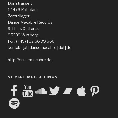
Dorfstrasse 1
14476 Potsdam
Zentrallager:
Danse Macabre Records
Schloss Cottenau
95339 Wirsberg
Fon: (+49) 162 66 99 666
kontakt [at] dansemacabre [dot] de
http://dansemacabre.de
SOCIAL MEDIA LINKS
Facebook
YouTube
SoundCloud
Twitter
Bandcamp
Apple
Pinterest
Spotify