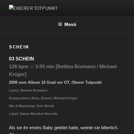
Zum
Inhalt
OBERER TOTPUNKT
springen
Menü
SCHEIN
03 SCHEIN
126 bpm ::: 3-55 min [Bettina Bormann / Michael
Krüger]
2008 vom Album 10 Grad vor OT, Oberer Totpunkt
Lyrics: Bettina Bormann
Komposition, Bass, Drums: Michael Krüger
Mix & Mastering: Tom Wendt
Label: Danse Macabre Records
Als sie ihr erstes Baby getötet hatte, weinte sie bitterlich.