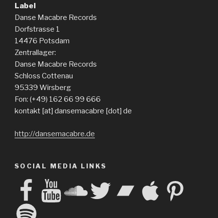
Label
Danse Macabre Records
Dorfstrasse 1
14476 Potsdam
Zentrallager:
Danse Macabre Records
Schloss Cottenau
95339 Wirsberg
Fon: (+49) 162 66 99 666
kontakt [at] dansemacabre [dot] de
http://dansemacabre.de
SOCIAL MEDIA LINKS
Facebook
YouTube
SoundCloud
Twitter
Bandcamp
Apple
Pinterest
Spotify