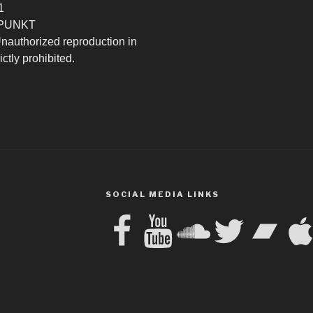
1
TPUNKT
 Unauthorized reproduction in
ictly prohibited.
SOCIAL MEDIA LINKS
Facebook
YouTube
SoundCloud
Twitter
Bandcamp
Apple