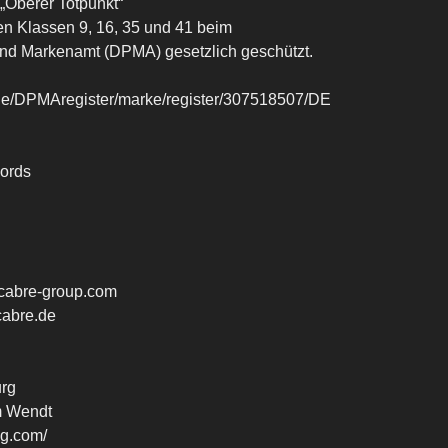
„Oberer Totpunkt“
 den Klassen 9, 16, 35 und 41 beim
nd Markenamt (DPMA) gesetzlich geschützt.
a.de/DPMAregister/marke/register/307518507/DE
ords
cabre-group.com
cabre.de
rg
m Wendt
og.com/