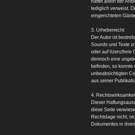
haftet allein der Anb
lediglich verweist. 
eingerichteten Gäste
3. Urheberrecht
Der Autor ist bestre
Sounds und Texte zu 
oder auf lizenzfreie
dennoch eine ungeke
befinden, so konnte 
unbeabsichtigten Co
aus seiner Publikat
4. Rechtswirksamkei
Dieser Haftungsaussc
diese Seite verwies
Rechtslage nicht, ni
Dokumentes in ihrem 