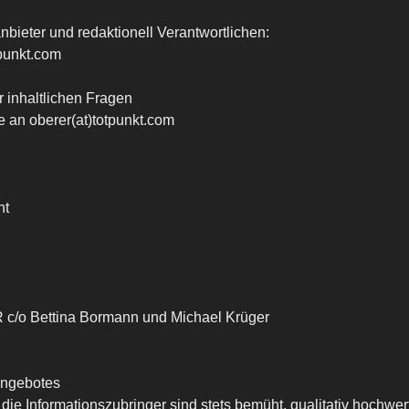
bieter und redaktionell Verantwortlichen:
tpunkt.com
r inhaltlichen Fragen
e an oberer(at)totpunkt.com
nt
 c/o Bettina Bormann und Michael Krüger
eangebotes
 die Informationszubringer sind stets bemüht, qualitativ hochwe