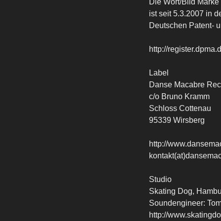
Die Wort/Bild Marke 
ist seit 5.3.2007 in
Deutschen Patent- u
http://register.dpm
Label
Danse Macabre Rec
c/o Bruno Kramm
Schloss Cottenau
95339 Wirsberg
http://www.dansema
kontakt(at)dansema
Studio
Skating Dog, Hambu
Soundengineer: To
http://www.skatingd