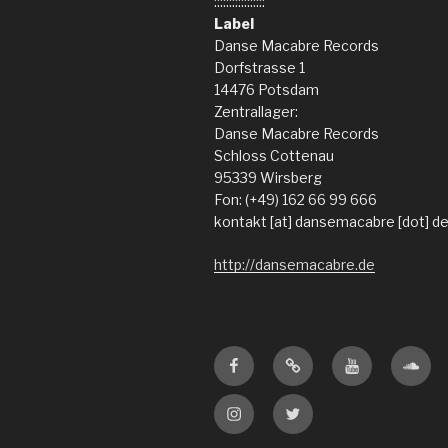
:::::::::::::::::
Label
Danse Macabre Records
Dorfstrasse 1
14476 Potsdam
Zentrallager:
Danse Macabre Records
Schloss Cottenau
95339 Wirsberg
Fon: (+49) 162 66 99 666
kontakt [at] dansemacabre [dot] d
http://dansemacabre.de
Facebook
Amazon
Youtube
Sound
Instagram
Twitter