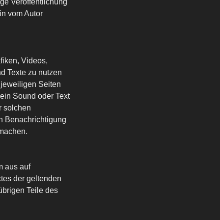
lige Veröffentlichung
 in vom Autor
fiken, Videos,
nd Texte zu nutzen
 jeweiligen Seiten
 ein Sound oder Text
r solchen
ch Benachrichtigung
 machen.
em aus auf
xtes der geltenden
übrigen Teile des