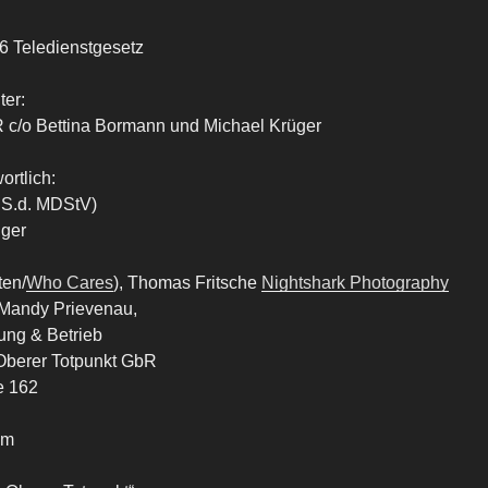
 Teledienstgesetz
ter:
 c/o Bettina Bormann und Michael Krüger
ortlich:
i.S.d. MDStV)
üger
ten/
Who Cares
), Thomas Fritsche
Nightshark Photography
Mandy Prievenau,
ung & Betrieb
 Oberer Totpunkt GbR
e 162
om