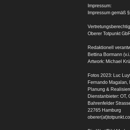
Impressum:
Impressum gemäß §6
Vertretungsberechtig
Oberer Totpunkt GbR
Redaktionell verantw
Bettina Bormann (v.
Artwork: Michael Kr
Fotos 2023: Luc Luy
Fernando Magalan, 
Planung & Realisier
Dienstanbieter: OT,
Bahrenfelder Strass
22765 Hamburg
oberer(at)totpunkt.c