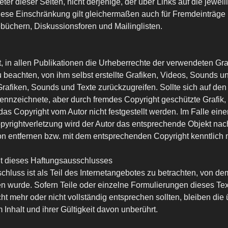
ieter dieser Seiten, nicht derjenige, der über Links auf die jewei
Diese Einschränkung gilt gleichermaßen auch für Fremdeinträge
büchern, Diskussionsforen und Mailinglisten.
bt, in allen Publikationen die Urheberrechte der verwendeten Gra
beachten, von ihm selbst erstellte Grafiken, Videos, Sounds u
 Grafiken, Sounds und Texte zurückzugreifen. Sollte sich auf den
nnzeichnete, aber durch fremdes Copyright geschützte Grafik,
das Copyright vom Autor nicht festgestellt werden. Im Falle eine
pyrightverletzung wird der Autor das entsprechende Objekt na
ion entfernen bzw. mit dem entsprechenden Copyright kenntlich
t dieses Haftungsausschlusses
hluss ist als Teil des Internetangebotes zu betrachten, von d
en wurde. Sofern Teile oder einzelne Formulierungen dieses Te
cht mehr oder nicht vollständig entsprechen sollten, bleiben die 
Inhalt und ihrer Gültigkeit davon unberührt.