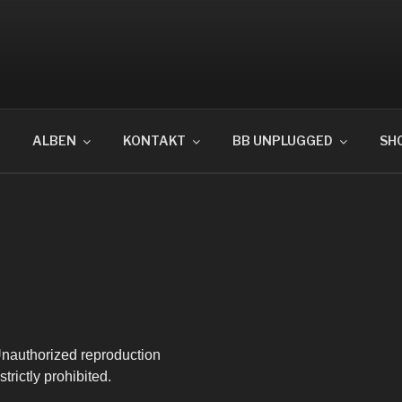
OTPUNKT
ALBEN
KONTAKT
BB UNPLUGGED
SH
 Unauthorized reproduction
strictly prohibited.