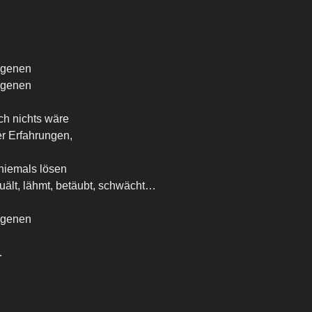
ngenen
ngenen
h nichts wäre
r Erfahrungen,
 niemals lösen
uält, lähmt, betäubt, schwächt…
ngenen
…