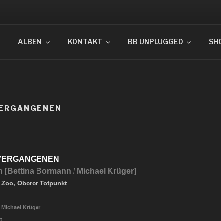
OTPUNKT
ALBEN
KONTAKT
BB UNPLUGGED
SH
VERGANGENEN
 VERGANGENEN
n [Bettina Bormann / Michael Krüger]
 Zoo, Oberer Totpunkt
 Michael Krüger
t