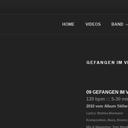
Zum
Inhalt
springen
OBERER T
HOME
VIDEOS
BAND
GEFANGEN IM 
09 GEFANGEN IM
130 bpm ::: 5-30 mi
2010 vom Album Stiller
Lyrics: Bettina Bormann
Komposition, Bass, Drums:
Mix & Mastering: Tom Wend