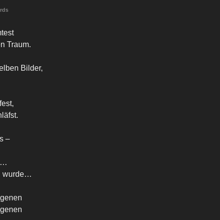
rds
mtest
en Traum.
elben Bilder,
fest,
läfst.
os –
t…
an wurde…
ngenen
ngenen