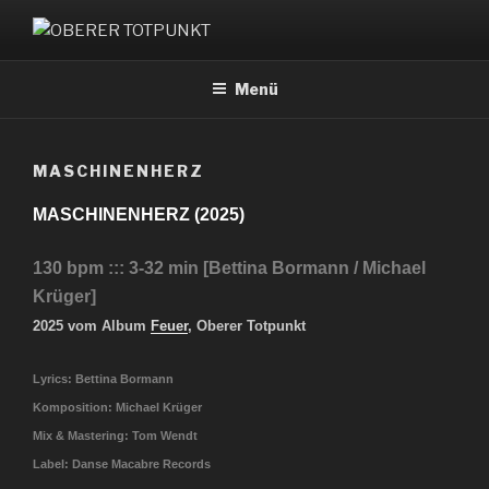
Zum
Inhalt
OBERER TOTPUNKT
springen
Menü
MASCHINENHERZ
MASCHINENHERZ (2025)
130 bpm ::: 3-32 min [Bettina Bormann / Michael
Krüger]
2025 vom Album
Feuer
, Oberer Totpunkt
Lyrics: Bettina Bormann
Komposition: Michael Krüger
Mix & Mastering: Tom Wendt
Label: Danse Macabre Records