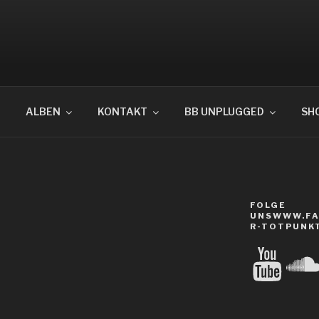
OTPUNKT
ALBEN
KONTAKT
BB UNPLUGGED
SH
FOLGE
UNSWWW.FA
R-TOTPUNK
YouTube
Sound