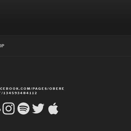
OP
CEBOOK.COM/PAGES/OBERE
T/134593484112
Cloud
Instagram
Spotify
Twitter
Apple