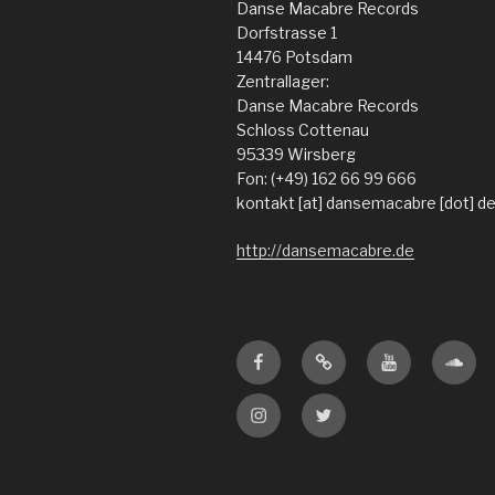
Danse Macabre Records
Dorfstrasse 1
14476 Potsdam
Zentrallager:
Danse Macabre Records
Schloss Cottenau
95339 Wirsberg
Fon: (+49) 162 66 99 666
kontakt [at] dansemacabre [dot] d
http://dansemacabre.de
Facebook
Amazon
Youtube
Sound
Instagram
Twitter