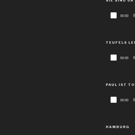
SIE SIND DA
Audio-
00:00
Player
TEUFELS LE
Audio-
00:00
Player
PAUL IST T
Audio-
00:00
Player
HAMBURG