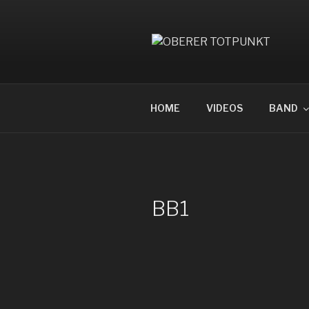
Zum
Inhalt
springen
OBERER T
HOME
VIDEOS
BAND
BB1