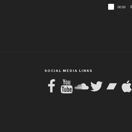
Audio-
00:00
Player
SOCIAL MEDIA LINKS
Facebook
YouTube
SoundCloud
Twitter
Bandcamp
Apple