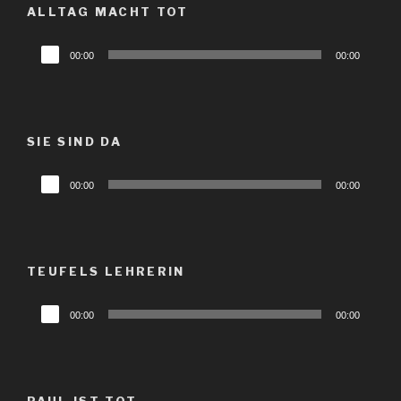
ALLTAG MACHT TOT
Audio-
00:00
00:00
Player
SIE SIND DA
Audio-
00:00
00:00
Player
TEUFELS LEHRERIN
Audio-
00:00
00:00
Player
PAUL IST TOT