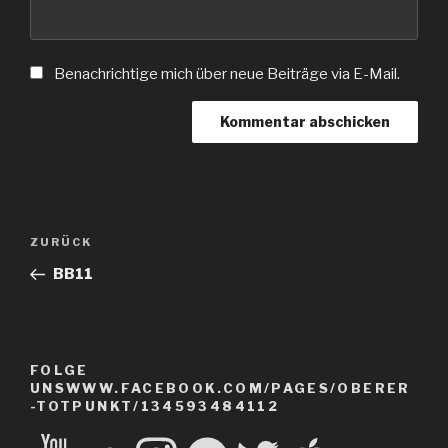
Benachrichtige mich über neue Beiträge via E-Mail.
Beitragsnavigation
Vorheriger
ZURÜCK
Beitrag
BB11
FOLGE
UNSWWW.FACEBOOK.COM/PAGES/OBERER
-TOTPUNKT/134593484112
YouTube
SoundCloud
Instagram
Spotify
Twitter
Apple