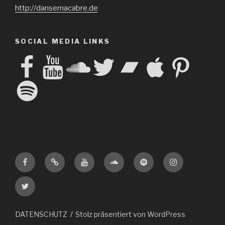
http://dansemacabre.de
SOCIAL MEDIA LINKS
Facebook
YouTube
SoundCloud
Twitter
Bandcamp
Apple
Pinterest
Spotify
Facebook
Amazon
Youtube
Soundcloud
Spotify
Instagram
Twitter
DATENSCHUTZ
Stolz präsentiert von WordPress