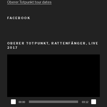
Oberer Totpunkt tour dates
FACEBOOK
OBERER TOTPUNKT, RATTENFÄNGER, LIVE
2017
Video-
Player
00:00
03:12