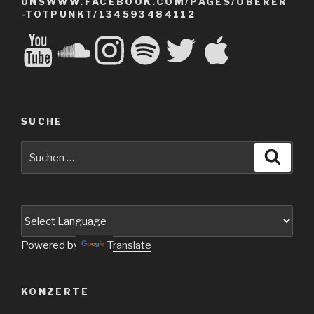
UNSWWW.FACEBOOK.COM/PAGES/OBERER
-TOTPUNKT/134593484112
YouTube
SoundCloud
Instagram
Spotify
Twitter
Apple
SUCHE
Suche
Suche
nach:
Powered by
Translate
KONZERTE