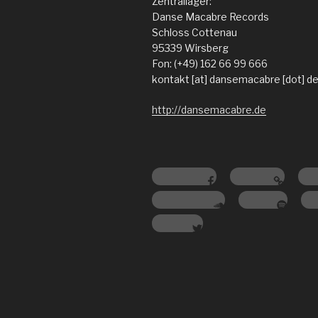
Zentrallager:
Danse Macabre Records
Schloss Cottenau
95339 Wirsberg
Fon: (+49) 162 66 99 666
kontakt [at] dansemacabre [dot] d
http://dansemacabre.de
Facebook
Amazon
You
Soundcloud
Spotify
In
Twitter