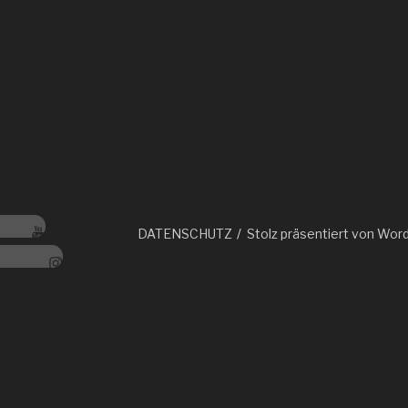
e
tube
DATENSCHUTZ
Stolz präsentiert von Wor
stagram