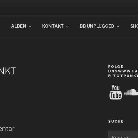
OTPUNKT
ALBEN
KONTAKT
BB UNPLUGGED
SH
FOLGE
NKT
UNSWWW.FA
R-TOTPUNK
YouTube
Sound
SUCHE
entar
Suche