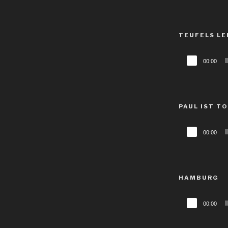
TEUFELS LE
Audio-
00:00
Player
PAUL IST T
Audio-
00:00
Player
HAMBURG
Audio-
00:00
Player