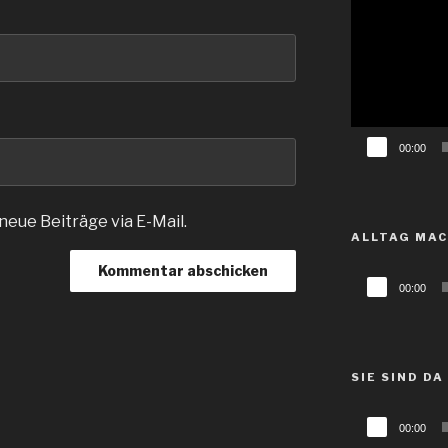
Player
00:00
eue Beiträge via E-Mail.
ALLTAG MA
Audio-
00:00
Player
SIE SIND DA
Audio-
00:00
Player