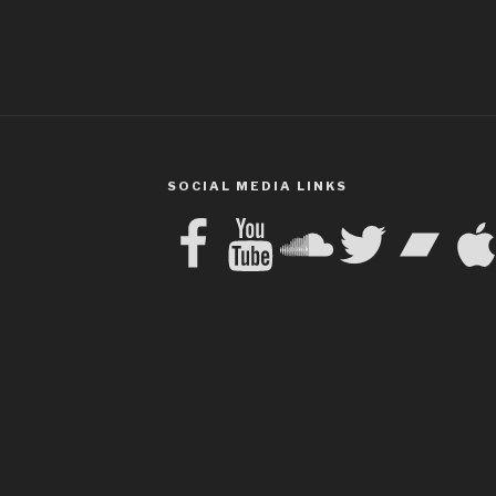
SOCIAL MEDIA LINKS
Facebook
YouTube
SoundCloud
Twitter
Bandcamp
Apple