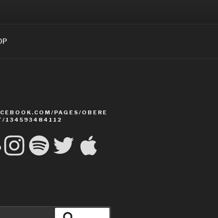
OP
CEBOOK.COM/PAGES/OBERE
T/134593484112
Cloud
Instagram
Spotify
Twitter
Apple
Suchen