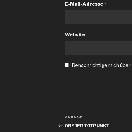
E-Mail-Adresse
*
Website
Benachrichtige mich über n
Beitragsnavigation
Vorheriger
ZURÜCK
Beitrag
OBERER TOTPUNKT